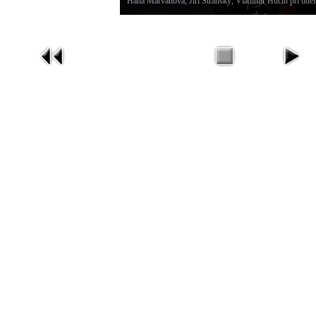
Hana Marvanová, Jiří Stránský, Vladimír Hučín při udě