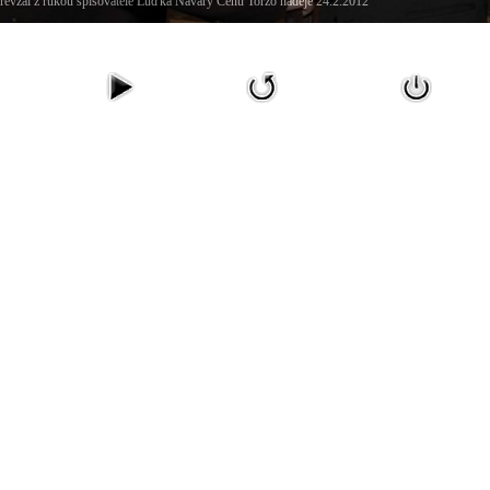
řevzal z rukou spisovatele Luďka Navary Cenu Torzo naděje 24.2.2012