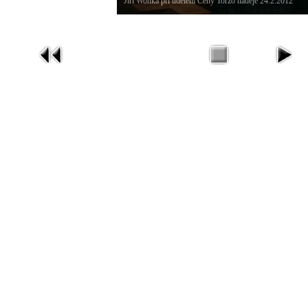
Jiří Wonka při udělení Ceny Torzo naděje 24.2.2012