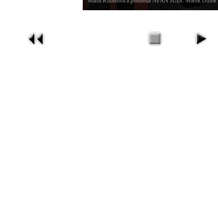
Marta Kubišová a předseda NFAN JUDr. Marek Dufek př