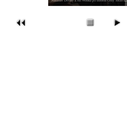
Stanislav Deváty a Jiří Wonka při udělení Ceny Torzo n