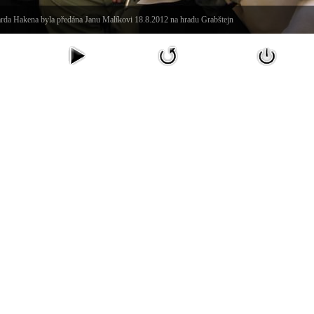
a Hakena byla předána Janu Malíkovi 18.8.2012 na hradu Grabštejn