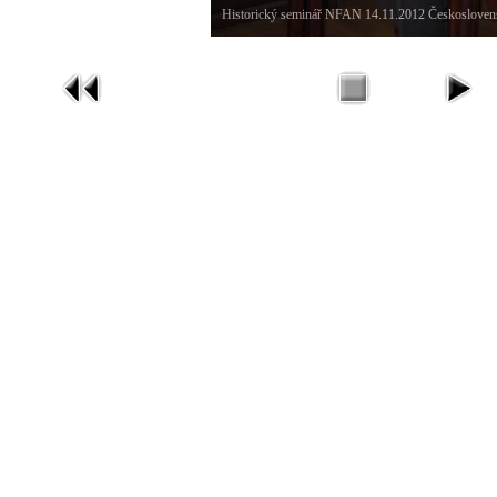
Historický seminář NFAN 14.11.2012 Českosloven