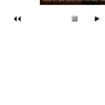
Seminář Živý odkaz Vojtěcha Cepla a Torzo naděje Vlad