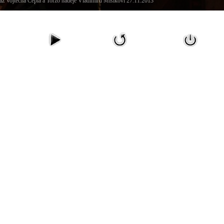
z Vojtěcha Cepla a Torzo naděje Vladimíru Mišíkovi 27.11.2013