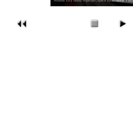
Seminář Živý odkaz Vojtěcha Cepla a Torzo naděje Vlad