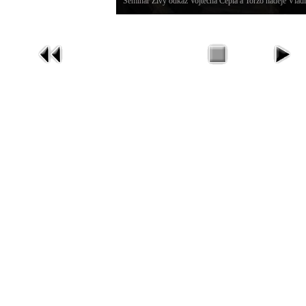
Seminář Živý odkaz Vojtěcha Cepla a Torzo naděje Vlad