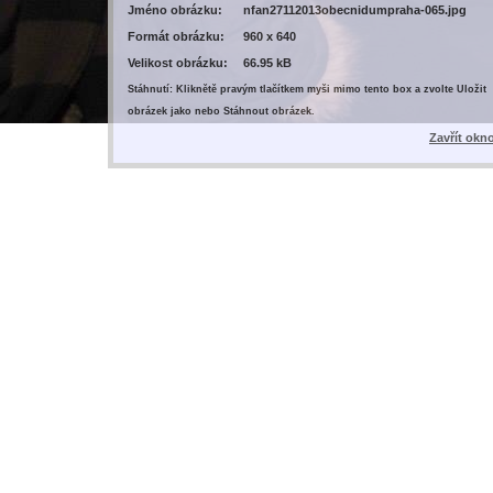
Jméno obrázku:
nfan27112013obecnidumpraha-065.jpg
Formát obrázku:
960 x 640
Velikost obrázku:
66.95 kB
Stáhnutí: Kliknětě pravým tlačítkem myši mimo tento box a zvolte Uložit
obrázek jako nebo Stáhnout obrázek.
Zavřít okn