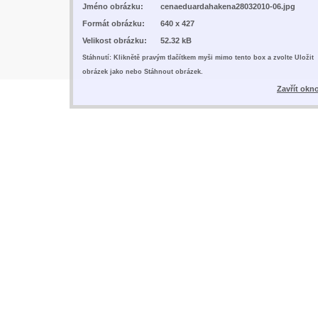
Jméno obrázku:
cenaeduardahakena28032010-06.jpg
Formát obrázku:
640 x 427
Velikost obrázku:
52.32 kB
Stáhnutí: Kliknětě pravým tlačítkem myši mimo tento box a zvolte Uložit
obrázek jako nebo Stáhnout obrázek.
Zavřít okn