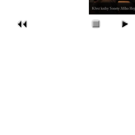
Křest knihy Sonety Jiřího He