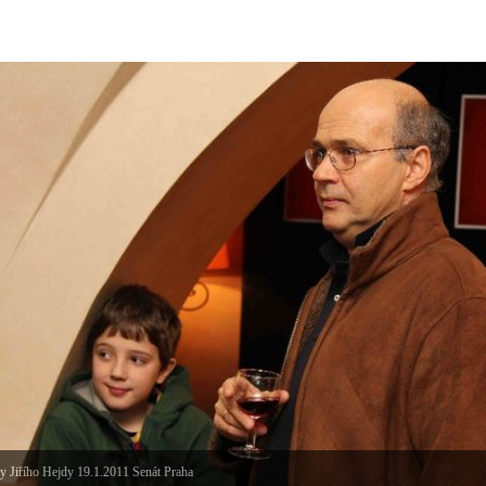
y Jiřího Hejdy 19.1.2011 Senát Praha