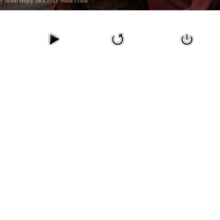
y Jiřího Hejdy 19.1.2011 Senát Praha