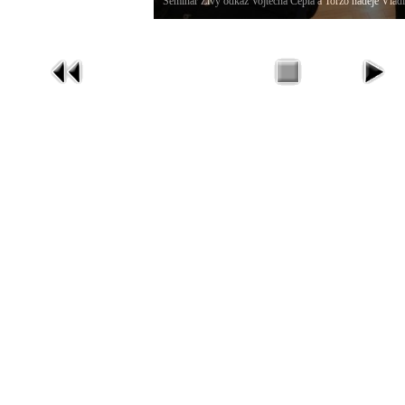
Seminář Živý odkaz Vojtěcha Cepla a Torzo naděje Vlad