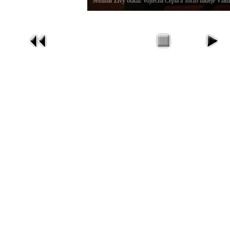
Seminář Živý odkaz Vojtěcha Cepla a Torzo naděje Vlad