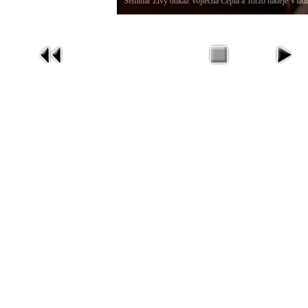
Seminář Živý odkaz Vojtěcha Cepla a Torzo naděje Vlad