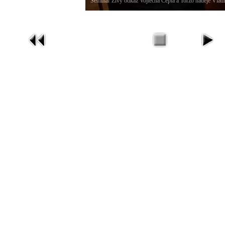
Seminář Živý odkaz Vojtěcha Cepla a Torzo naděje Vlad