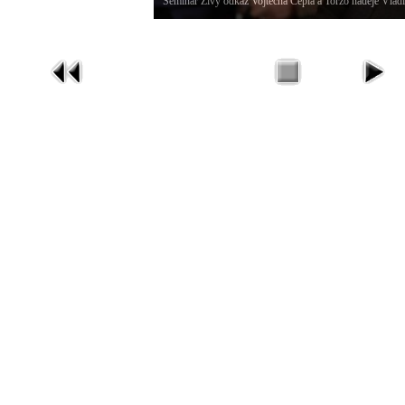
Seminář Živý odkaz Vojtěcha Cepla a Torzo naděje Vlad