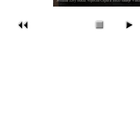
Seminář Živý odkaz Vojtěcha Cepla a Torzo naděje Vlad