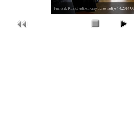
František Kinský udělení ceny Torzo naděje 4.4.2014 O