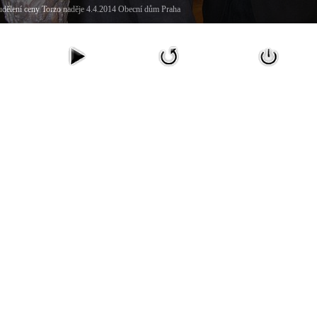
 udělení ceny Torzo naděje 4.4.2014 Obecní dům Praha