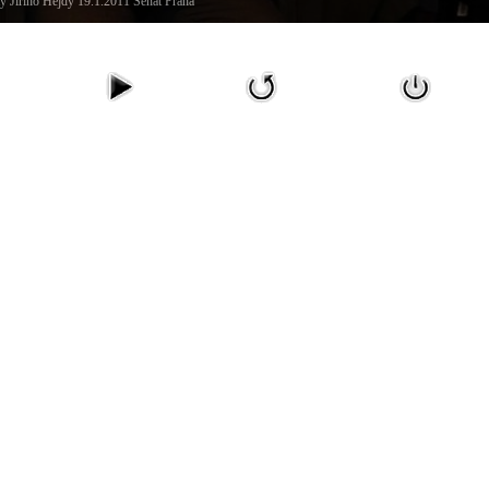
y Jiřího Hejdy 19.1.2011 Senát Praha