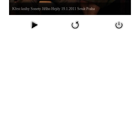
Křest knihy Sonety Jiřího Hejdy 19.1.2011 Senát Praha