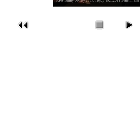
Křest knihy Sonety Jiřího Hejdy 19.1.2011 Senát Praha