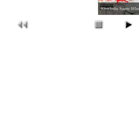
Křest knihy Sonety Jiříh