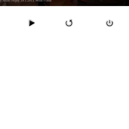
y Jiřího Hejdy 19.1.2011 Senát Praha