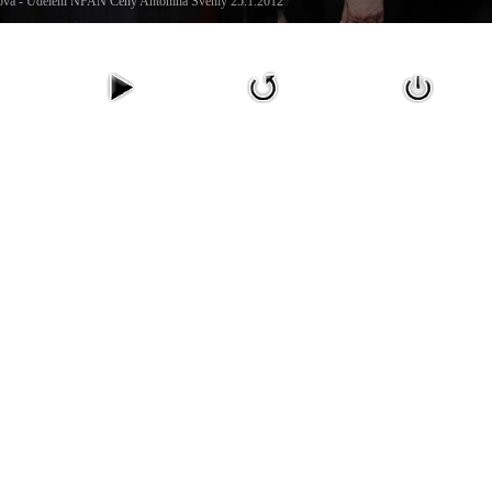
vá - Udělení NFAN Ceny Antonína Švehly 25.1.2012