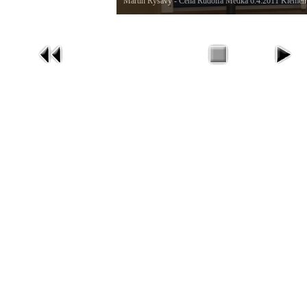
Martin Ryšavý - Cena Rudolfa Medka 6.4.2011 Klemen