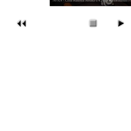
NFAN - Cena Rudolfa Medka 6.4.2011 Klementinum P