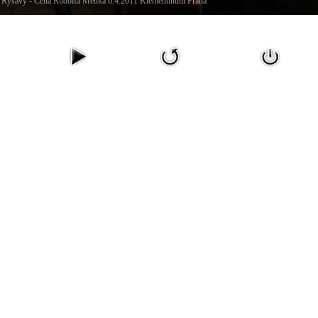
tin Ryšavý - Cena Rudolfa Medka 6.4.2011 Klementinum Praha