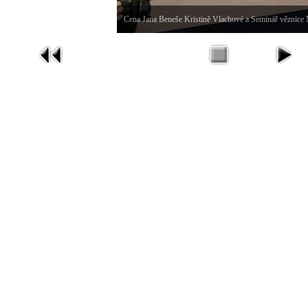
Cena Jana Beneše Kristině Vlachové a Seminář věznice M