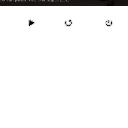
děk Vele - předávání Ceny Torzo naděje 24.2.2012