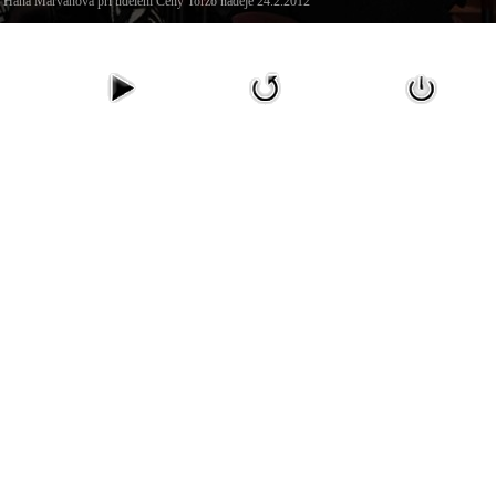
Hana Marvanová při udělení Ceny Torzo naděje 24.2.2012