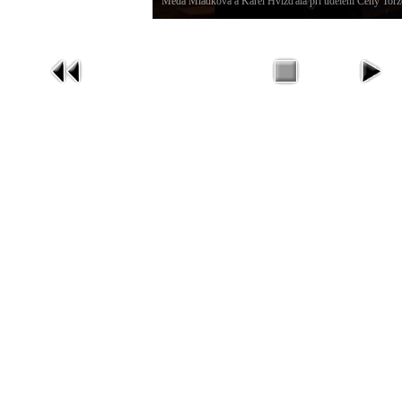
Meda Mládková a Karel Hvížďala při udělení Ceny Torz