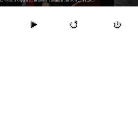
z Vojtěcha Cepla a Torzo naděje Vladimíru Mišíkovi 27.11.2013