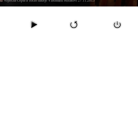
z Vojtěcha Cepla a Torzo naděje Vladimíru Mišíkovi 27.11.2013