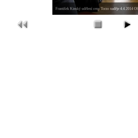
František Kinský udělení ceny Torzo naděje 4.4.2014 O