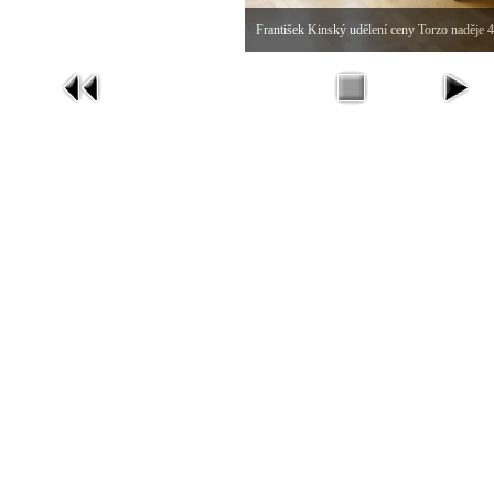
František Kinský udělení ceny Torzo naděje