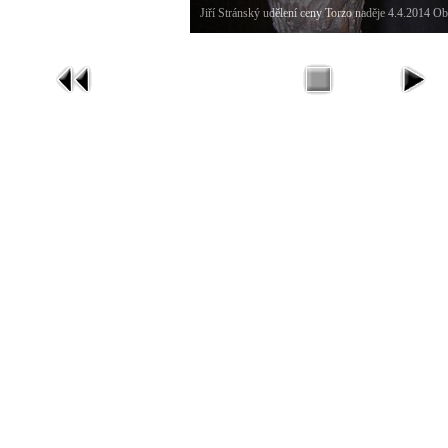
Jiří Stránský udělení ceny Torzo naděje 4.4.2014 O