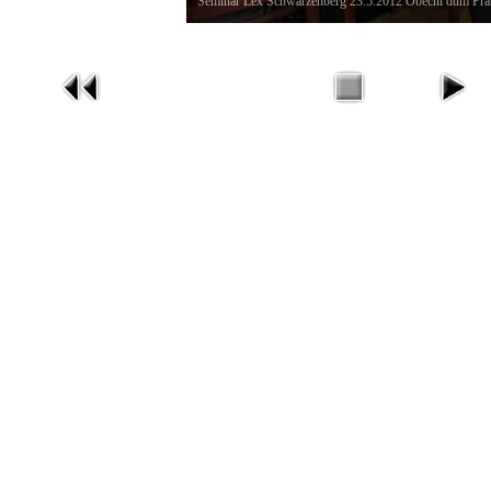
Seminář Lex Schwarzenberg 23.5.2012 Obecní dům Pra