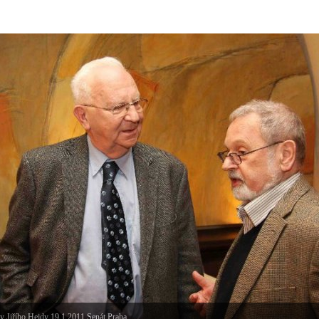
y Jiřího Hejdy 19.1.2011 Senát Praha