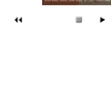
Křest knihy Sonety Jiřího Hejdy 19.1.2011 Senát Praha