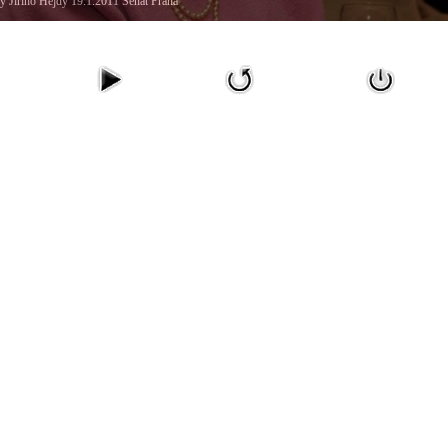
y Jiřího Hejdy 19.1.2011 Senát Praha