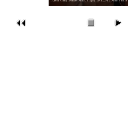
Křest knihy Sonety Jiřího Hejdy 19.1.2011 Senát Praha