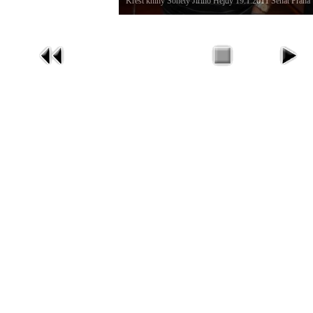
Křest knihy Sonety Jiřího Hejdy 19.1.2011 Senát Praha