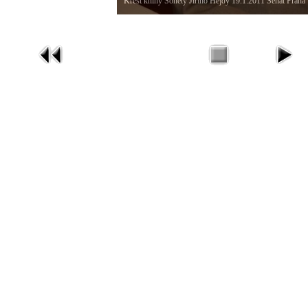
Křest knihy Sonety Jiřího Hejdy 19.1.2011 Senát Praha