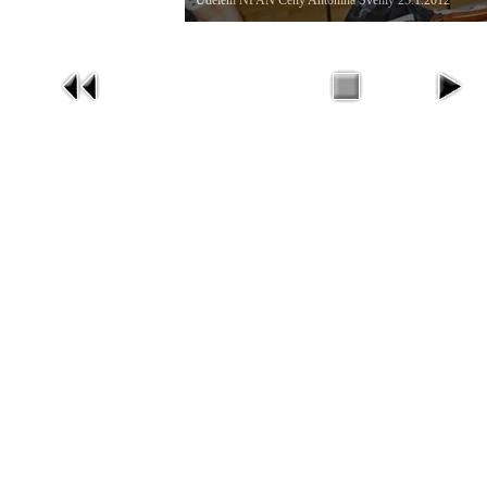
Udělení NFAN Ceny Antonína Švehly 25.1.2012